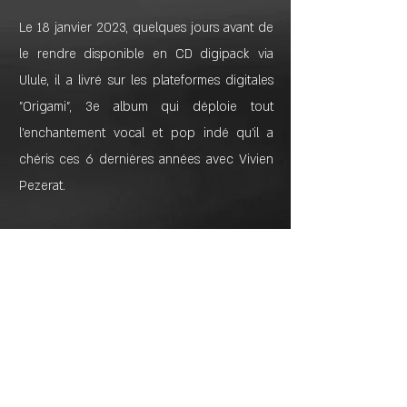
Le 18 janvier 2023, quelques jours avant de
le rendre disponible en CD digipack via
Ulule, il a livré sur les plateformes digitales
"Origami", 3e album qui déploie tout
l'enchantement vocal et pop indé qu'il a
chéris ces 6 dernières années avec Vivien
Pezerat.