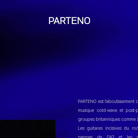
PARTENO
PARTENO est l’aboutissement d
musique cold-wave et post-
groupes britanniques comme J
Les guitares incisives du ro
nappes de DX7 et les s