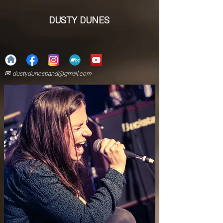
DUSTY DUNES
✉
dustydunesband@gmail.com